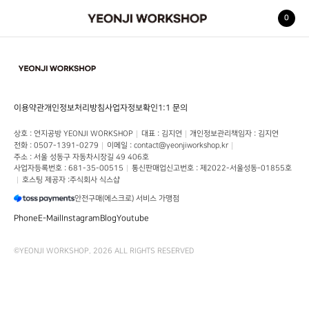
0
YEONJI WORKSHOP
이용약관
개인정보처리방침
사업자정보확인
1:1 문의
상호
 : 
연지공방 YEONJI WORKSHOP
대표
 : 
김지연
개인정보관리책임자
 : 
김지연
전화
 : 
0507-1391-0279
이메일
 : 
contact@yeonjiworkshop.kr
주소
 : 
서울 성동구 자동차시장길 49
406호
사업자등록번호
 : 
681-35-00515
통신판매업신고번호
 : 
제2022-서울성동-01855호
호스팅 제공자 :
주식회사 식스샵
안전구매(에스크로) 서비스 가맹점
Phone
E-Mail
Instagram
Blog
Youtube
©
YEONJI WORKSHOP
.
2026
ALL RIGHTS RESERVED