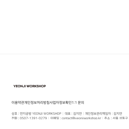
이용약관
개인정보처리방침
사업자정보확인
1:1 문의
상호
 : 
연지공방 YEONJI WORKSHOP
대표
 : 
김지연
개인정보관리책임자
 : 
김지연
전화
 : 
0507-1391-0279
이메일
 : 
contact@yeonjiworkshop.kr
주소
 : 
서울 성동구
사업자등록번호
 : 
681-35-00515
통신판매업신고번호
 : 
제2022-서울성동-01855호