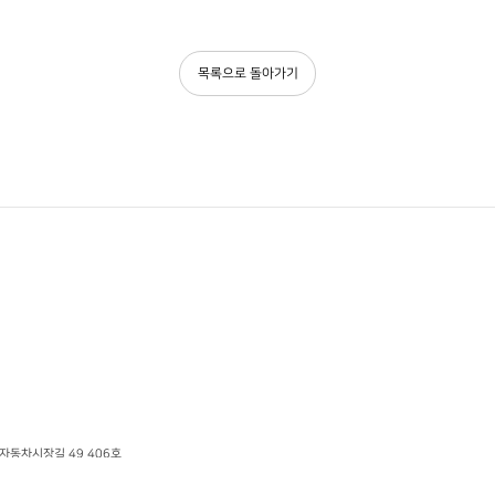
목록으로 돌아가기
 자동차시장길 49
406호
호스팅 제공자 :
주식회사 식스샵