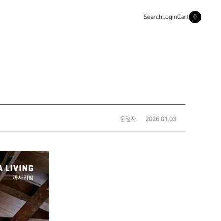
Search
Login
Cart
0
운영자
2026.01.03