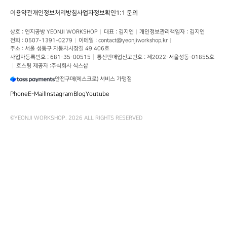
이용약관
개인정보처리방침
사업자정보확인
1:1 문의
상호
 : 
연지공방 YEONJI WORKSHOP
대표
 : 
김지연
개인정보관리책임자
 : 
김지연
전화
 : 
0507-1391-0279
이메일
 : 
contact@yeonjiworkshop.kr
주소
 : 
서울 성동구 자동차시장길 49
406호
사업자등록번호
 : 
681-35-00515
통신판매업신고번호
 : 
제2022-서울성동-01855호
호스팅 제공자 :
주식회사 식스샵
안전구매(에스크로) 서비스 가맹점
Phone
E-Mail
Instagram
Blog
Youtube
©
YEONJI WORKSHOP
.
2026
ALL RIGHTS RESERVED