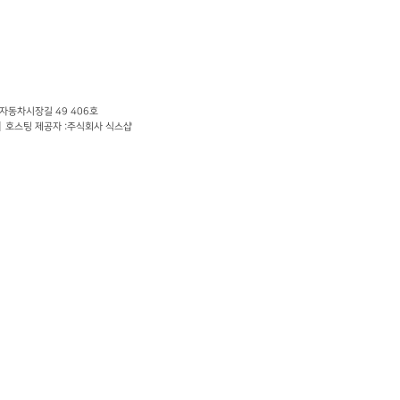
 자동차시장길 49
406호
호스팅 제공자 :
주식회사 식스샵