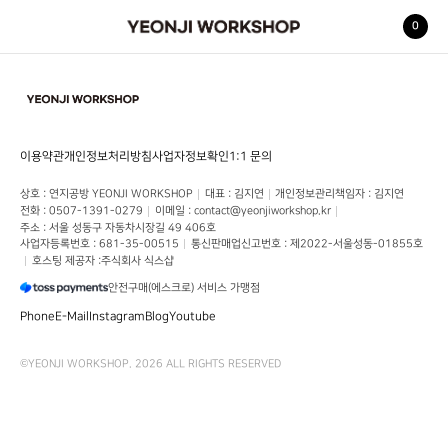
0
YEONJI WORKSHOP
이용약관
개인정보처리방침
사업자정보확인
1:1 문의
상호
 : 
연지공방 YEONJI WORKSHOP
대표
 : 
김지연
개인정보관리책임자
 : 
김지연
전화
 : 
0507-1391-0279
이메일
 : 
contact@yeonjiworkshop.kr
주소
 : 
서울 성동구 자동차시장길 49
406호
사업자등록번호
 : 
681-35-00515
통신판매업신고번호
 : 
제2022-서울성동-01855호
호스팅 제공자 :
주식회사 식스샵
안전구매(에스크로) 서비스 가맹점
Phone
E-Mail
Instagram
Blog
Youtube
©
YEONJI WORKSHOP
.
2026
ALL RIGHTS RESERVED