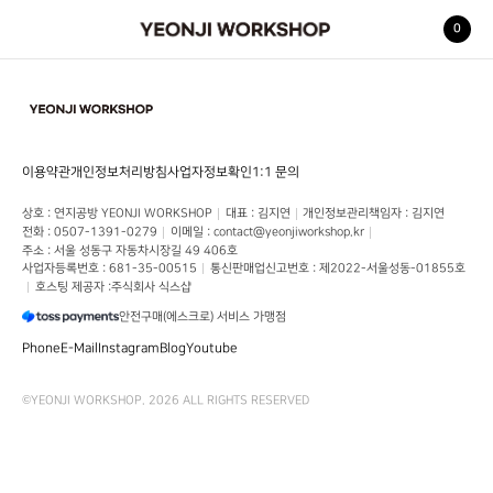
0
YEONJI WORKSHOP
이용약관
개인정보처리방침
사업자정보확인
1:1 문의
상호
 : 
연지공방 YEONJI WORKSHOP
대표
 : 
김지연
개인정보관리책임자
 : 
김지연
전화
 : 
0507-1391-0279
이메일
 : 
contact@yeonjiworkshop.kr
주소
 : 
서울 성동구 자동차시장길 49
406호
사업자등록번호
 : 
681-35-00515
통신판매업신고번호
 : 
제2022-서울성동-01855호
호스팅 제공자 :
주식회사 식스샵
안전구매(에스크로) 서비스 가맹점
Phone
E-Mail
Instagram
Blog
Youtube
©
YEONJI WORKSHOP
.
2026
ALL RIGHTS RESERVED